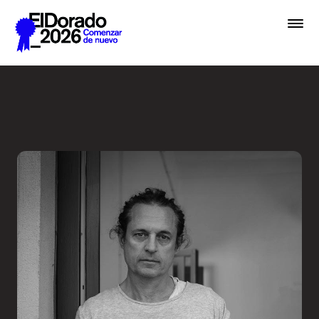
Saltar al contenido principal
En lugar de IA, hablemos de 
Premios
Festival
Academias
Archivo
Inscribir