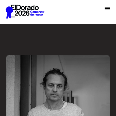
Saltar al contenido principal
En lugar de IA, hablemos de 
Premios
Festival
Academias
Archivo
Inscribir