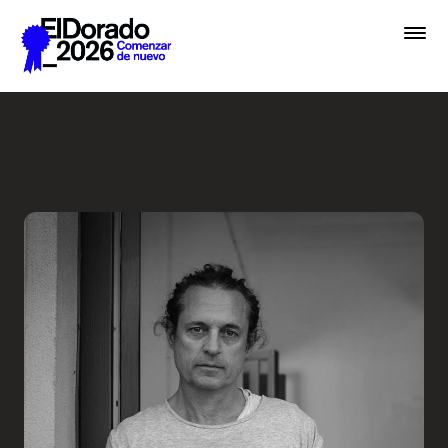
Saltar al contenido principal
En lugar de IA, hablemos de 
Premios
Festival
Academias
Archivo
Inscribir