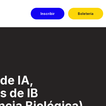
Inscribir
Boletería
igencia Biológica) 
de IA,
s de IB
ncia Biológica)