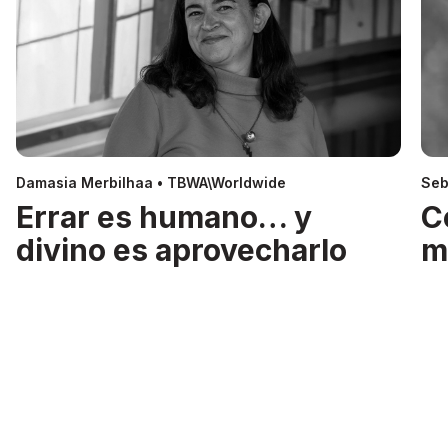
Damasia Merbilhaa • TBWA\Worldwide
Seb
Errar es humano… y
C
divino es aprovecharlo
m