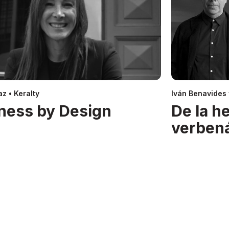
z • Keralty
Iván Benavides
ness by Design
De la h
verben