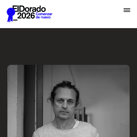
Saltar al contenido principal
En lugar de IA, hablemos de 
Premios
Festival
Academias
Archivo
Inscribir