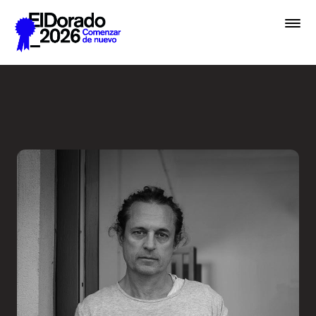
Saltar al contenido principal
En lugar de IA, hablemos de 
Premios
Festival
Academias
Archivo
Inscribir