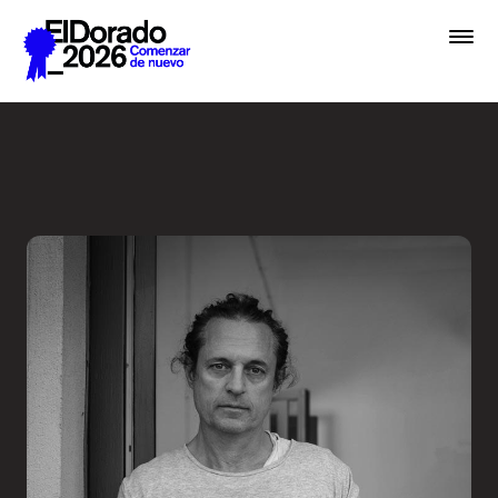
Saltar al contenido principal
En lugar de IA, hablemos de 
Premios
Festival
Academias
Archivo
Inscribir