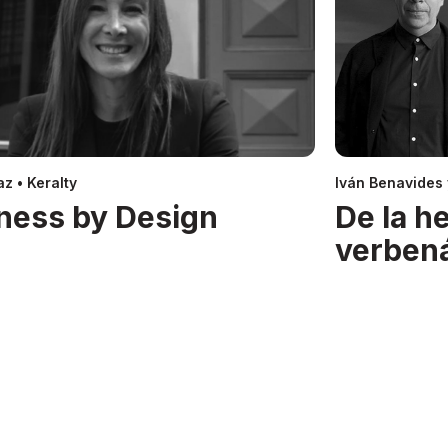
z • Keralty
Iván Benavides
ness by Design
De la h
verben