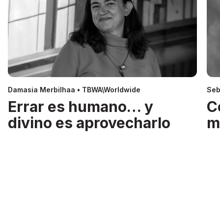
Damasia Merbilhaa • TBWA\Worldwide
Seb
Errar es humano… y
C
divino es aprovecharlo
m