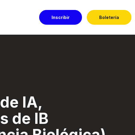
Inscribir
Boletería
igencia Biológica) 
de IA,
s de IB
ncia Biológica)