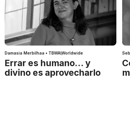
Damasia Merbilhaa • TBWA\Worldwide
Seb
Errar es humano… y
C
divino es aprovecharlo
m