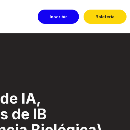
Inscribir
Boletería
igencia Biológica) 
de IA,
s de IB
ncia Biológica)