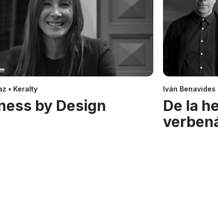
z • Keralty
Iván Benavides
ness by Design
De la h
verben