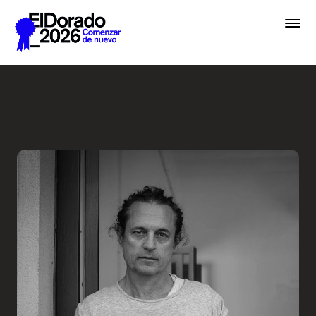
Saltar al contenido principal
En lugar de IA, hablemos de 
Premios
Festival
Academias
Archivo
Inscribir