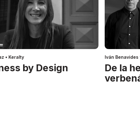
z • Keralty
Iván Benavides
ness by Design
De la h
verben