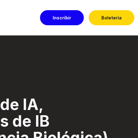
Inscribir
Boletería
igencia Biológica) 
de IA,
s de IB
ncia Biológica)