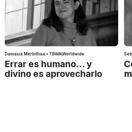
Damasia Merbilhaa • TBWA\Worldwide
Seb
Errar es humano… y
C
divino es aprovecharlo
m