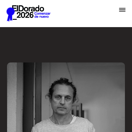
Saltar al contenido principal
En lugar de IA, hablemos de 
Premios
Festival
Academias
Archivo
Inscribir