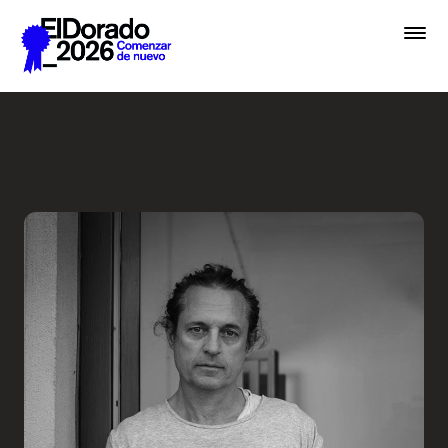
Saltar al contenido principal
En lugar de IA, hablemos de 
Premios
Festival
Academias
Archivo
Inscribir