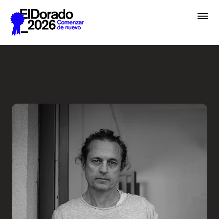
Saltar al contenido principal
En lugar de IA, hablemos de 
Premios
Festival
Academias
Archivo
Inscribir