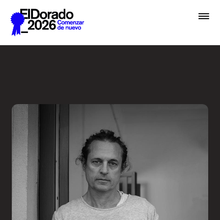
Saltar al contenido principal
En lugar de IA, hablemos de 
Premios
Festival
Academias
Archivo
Inscribir