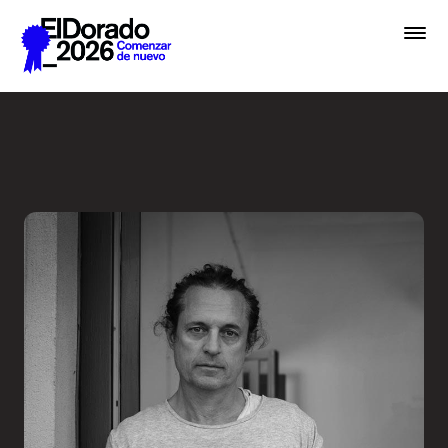
Saltar al contenido principal
En lugar de IA, hablemos de 
Premios
Festival
Academias
Archivo
Inscribir