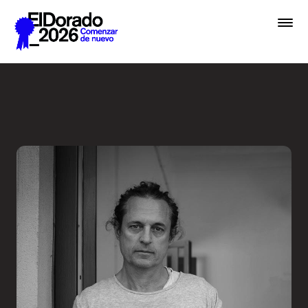
Saltar al contenido principal
En lugar de IA, hablemos de 
Premios
Festival
Academias
Archivo
Inscribir