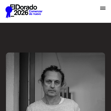
Saltar al contenido principal
En lugar de IA, hablemos de 
Premios
Festival
Academias
Archivo
Inscribir