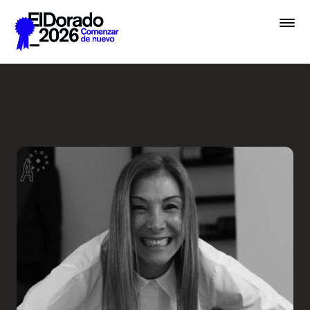
Saltar al contenido principal
Wellness by Design - Festiv
Premios
Festival
Academias
Archivo
Inscribir