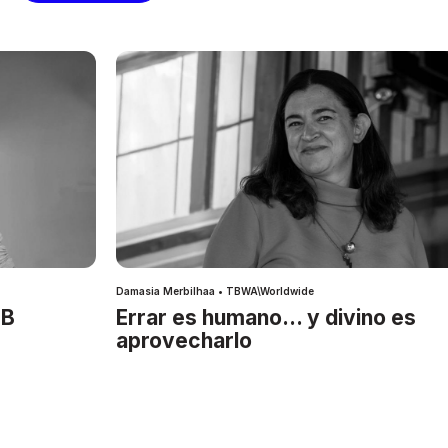
Damasia Merbilhaa • TBWA\Worldwide
IB
Errar es humano… y divino es
aprovecharlo