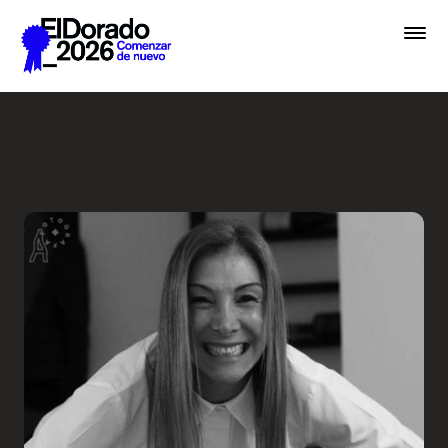
Saltar al contenido principal
Wellness by Design - Festiv
Premios
Festival
Academias
Archivo
Inscribir