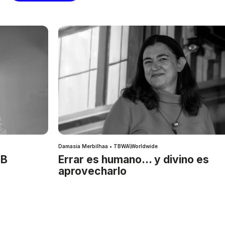
Damasia Merbilhaa • TBWA\Worldwide
IB
Errar es humano… y divino es
aprovecharlo