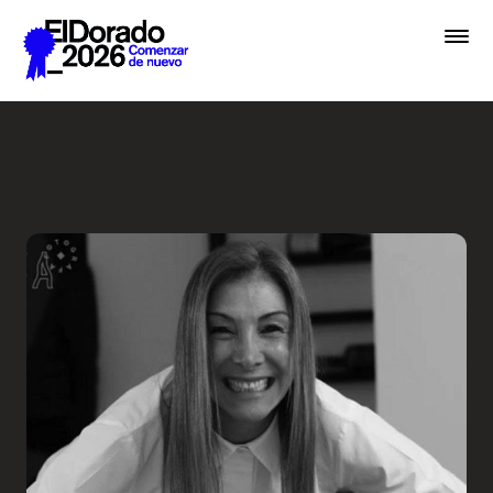
Saltar al contenido principal
Wellness by Design - Festiv
Premios
Festival
Academias
Archivo
Inscribir