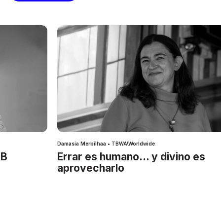
Damasia Merbilhaa • TBWA\Worldwide
IB
Errar es humano… y divino es
aprovecharlo