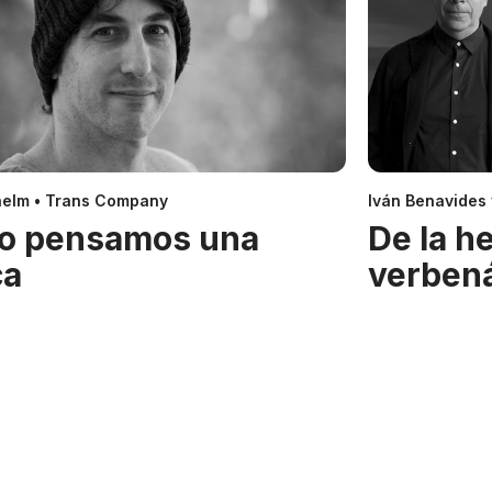
helm • Trans Company
Iván Benavides
o pensamos una
De la h
ca
verben