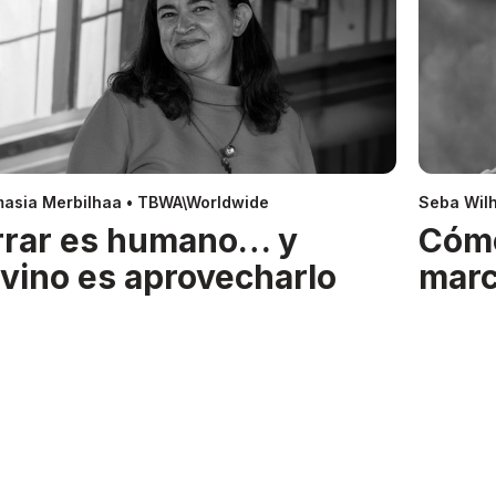
asia Merbilhaa • TBWA\Worldwide
Seba Wil
rrar es humano… y
Cóm
ivino es aprovecharlo
mar