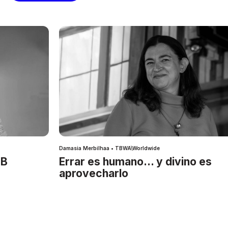
Damasia Merbilhaa • TBWA\Worldwide
IB
Errar es humano… y divino es
aprovecharlo