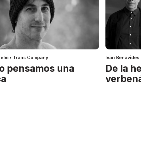
helm • Trans Company
Iván Benavides
o pensamos una
De la h
ca
verben