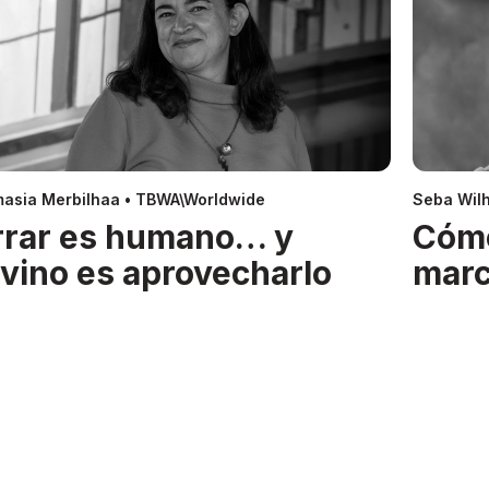
asia Merbilhaa • TBWA\Worldwide
Seba Wil
rrar es humano… y
Cóm
ivino es aprovecharlo
mar