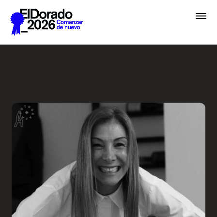
Saltar al contenido principal
Wellness by Design - Festiv
Premios
Festival
Academias
Archivo
Inscribir