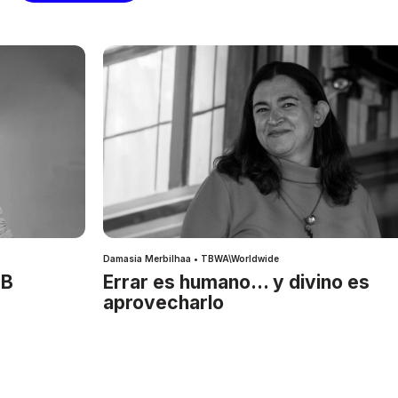
Damasia Merbilhaa • TBWA\Worldwide
IB
Errar es humano… y divino es
aprovecharlo