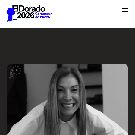
Saltar al contenido principal
Wellness by Design - Festiv
Premios
Festival
Academias
Archivo
Inscribir