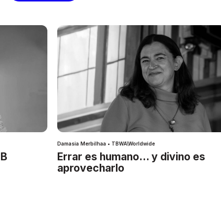
Damasia Merbilhaa • TBWA\Worldwide
IB
Errar es humano… y divino es
aprovecharlo