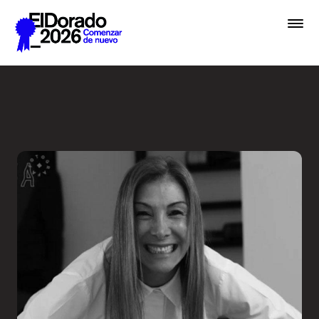
Saltar al contenido principal
Wellness by Design - Festiv
Premios
Festival
Academias
Archivo
Inscribir