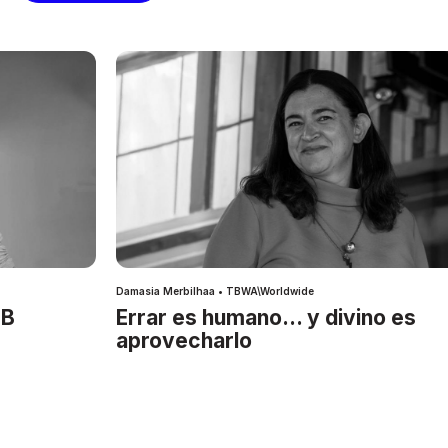
Damasia Merbilhaa • TBWA\Worldwide
IB
Errar es humano… y divino es
aprovecharlo