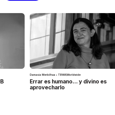
Damasia Merbilhaa • TBWA\Worldwide
IB
Errar es humano… y divino es
aprovecharlo