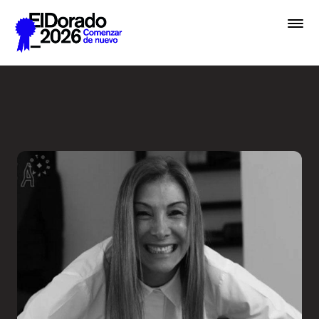
Saltar al contenido principal
Wellness by Design - Festiv
Premios
Festival
Academias
Archivo
Inscribir