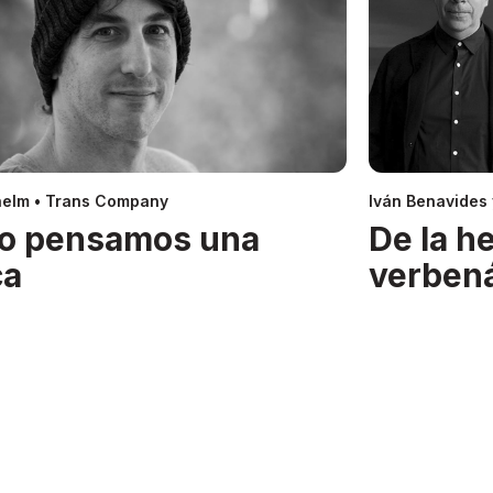
helm • Trans Company
Iván Benavides
o pensamos una
De la h
ca
verben