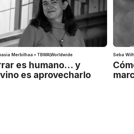
asia Merbilhaa • TBWA\Worldwide
Seba Wil
rrar es humano… y
Cóm
ivino es aprovecharlo
mar