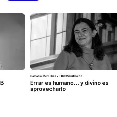
Damasia Merbilhaa • TBWA\Worldwide
IB
Errar es humano… y divino es
aprovecharlo