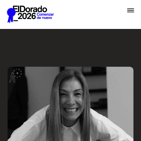
Saltar al contenido principal
Wellness by Design - Festiv
Premios
Festival
Academias
Archivo
Inscribir