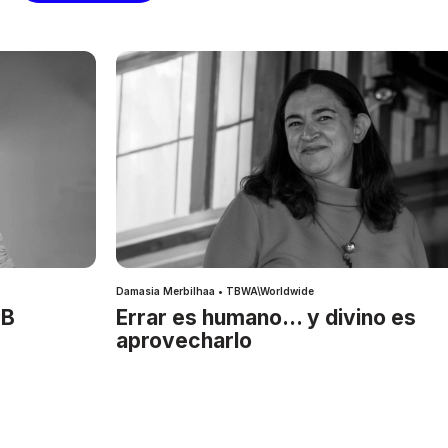
Damasia Merbilhaa • TBWA\Worldwide
IB
Errar es humano… y divino es
aprovecharlo