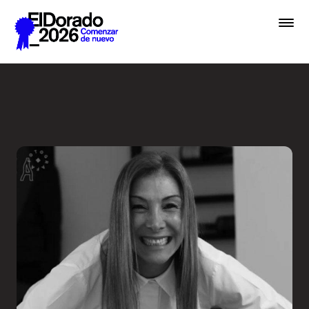
Saltar al contenido principal
Wellness by Design - Festiv
Premios
Festival
Academias
Archivo
Inscribir