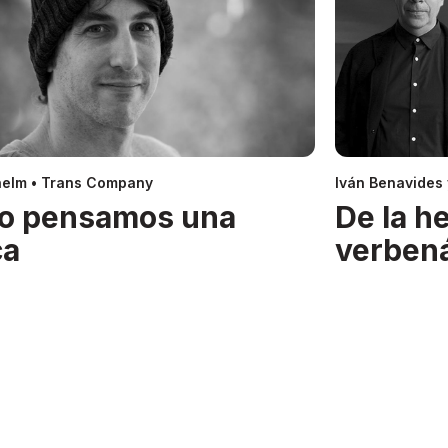
helm • Trans Company
Iván Benavides
o pensamos una
De la h
ca
verben