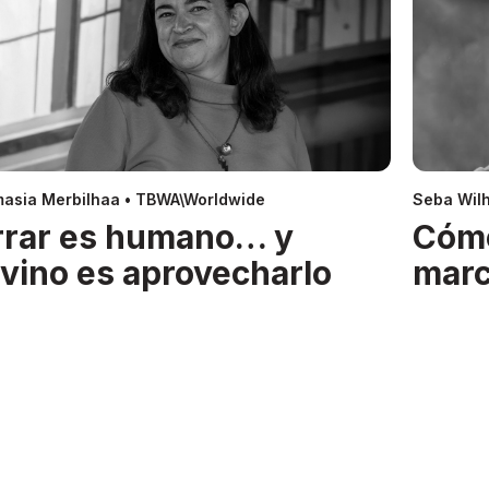
asia Merbilhaa • TBWA\Worldwide
Seba Wil
rrar es humano… y
Cóm
ivino es aprovecharlo
mar