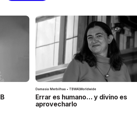
Damasia Merbilhaa • TBWA\Worldwide
IB
Errar es humano… y divino es
aprovecharlo