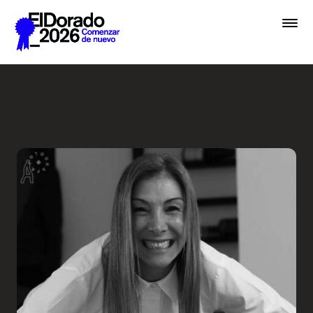
Saltar al contenido principal
Wellness by Design - Festiv
Premios
Festival
Academias
Archivo
Inscribir