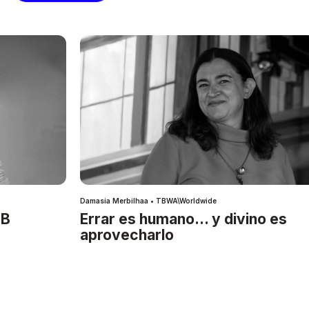
Damasia Merbilhaa • TBWA\Worldwide
IB
Errar es humano… y divino es
aprovecharlo