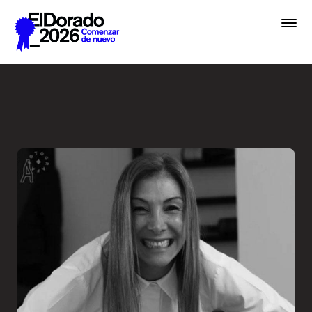
Saltar al contenido principal
Wellness by Design - Festiv
Premios
Festival
Academias
Archivo
Inscribir