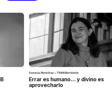
Damasia Merbilhaa • TBWA\Worldwide
IB
Errar es humano… y divino es
aprovecharlo