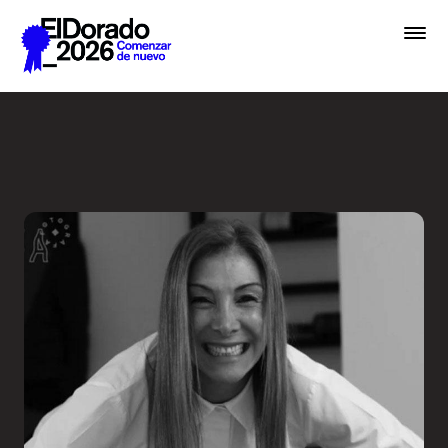
Saltar al contenido principal
Wellness by Design - Festiv
Premios
Festival
Academias
Archivo
Inscribir