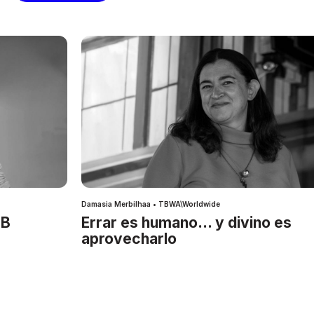
Damasia Merbilhaa • TBWA\Worldwide
IB
Errar es humano… y divino es
aprovecharlo