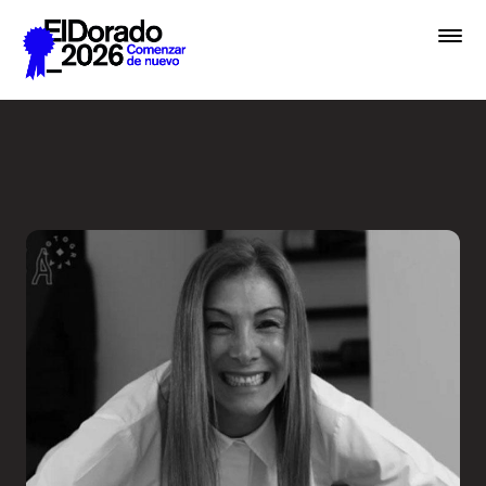
Saltar al contenido principal
Wellness by Design - Festiv
Premios
Festival
Academias
Archivo
Inscribir