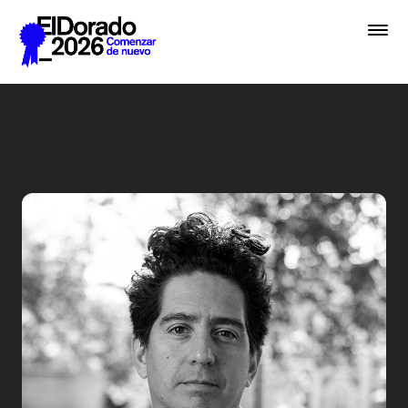
Saltar al contenido principal
Radio Ambulante: ¿A qué su
Premios
Festival
Academias
Archivo
Inscribir