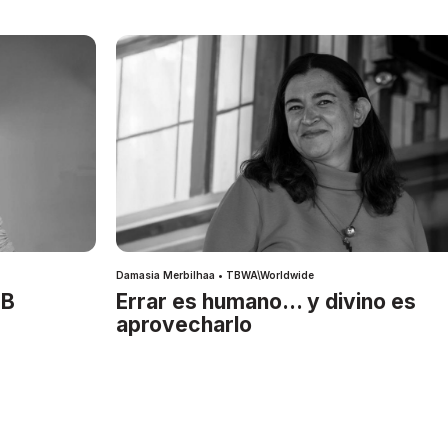
Damasia Merbilhaa • TBWA\Worldwide
IB
Errar es humano… y divino es
aprovecharlo