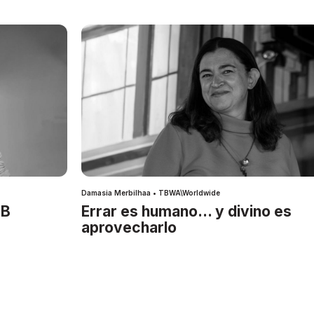
Damasia Merbilhaa • TBWA\Worldwide
IB
Errar es humano… y divino es
aprovecharlo