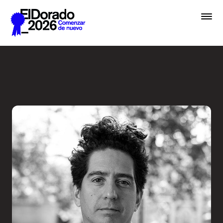
Saltar al contenido principal
Radio Ambulante: ¿A qué su
Premios
Festival
Academias
Archivo
Inscribir