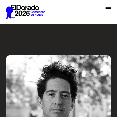
Saltar al contenido principal
Radio Ambulante: ¿A qué su
Premios
Festival
Academias
Archivo
Inscribir