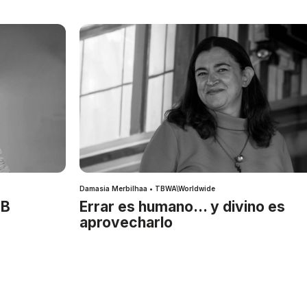
Damasia Merbilhaa • TBWA\Worldwide
IB
Errar es humano… y divino es
aprovecharlo