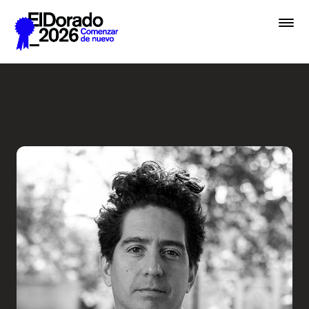
Saltar al contenido principal
Radio Ambulante: ¿A qué su
Premios
Festival
Academias
Archivo
Inscribir