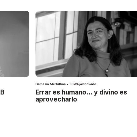
Damasia Merbilhaa • TBWA\Worldwide
IB
Errar es humano… y divino es
aprovecharlo