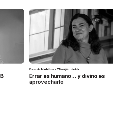
Damasia Merbilhaa • TBWA\Worldwide
IB
Errar es humano… y divino es
aprovecharlo