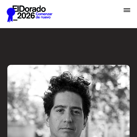
Saltar al contenido principal
Radio Ambulante: ¿A qué su
Premios
Festival
Academias
Archivo
Inscribir