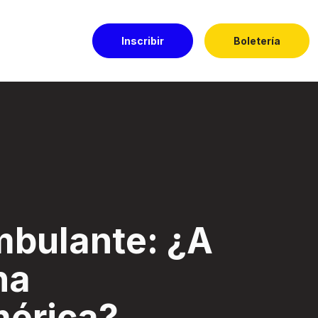
Inscribir
Boletería
oamérica? - Festi
mbulante: ¿A
na
mérica?