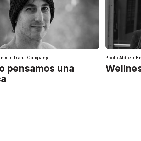
helm • Trans Company
Paola Aldaz • Ke
o pensamos una
Wellnes
ca