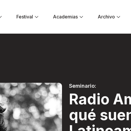
Festival
Academias
Archivo
¿A qué suena Latin
Seminario:
Radio A
qué sue
Latinoa