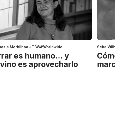
asia Merbilhaa • TBWA\Worldwide
Seba Wil
rrar es humano… y
Cóm
ivino es aprovecharlo
mar