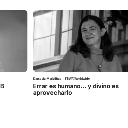
Damasia Merbilhaa • TBWA\Worldwide
IB
Errar es humano… y divino es
aprovecharlo