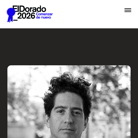
Saltar al contenido principal
Radio Ambulante: ¿A qué su
Premios
Festival
Academias
Archivo
Inscribir