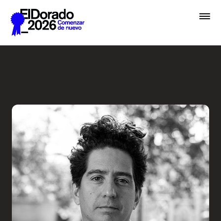
Saltar al contenido principal
Radio Ambulante: ¿A qué su
Premios
Festival
Academias
Archivo
Inscribir