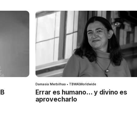
Damasia Merbilhaa • TBWA\Worldwide
IB
Errar es humano… y divino es
aprovecharlo