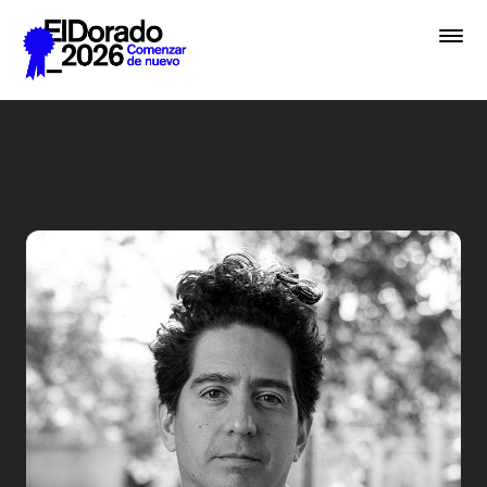
Saltar al contenido principal
Radio Ambulante: ¿A qué su
Premios
Festival
Academias
Archivo
Inscribir