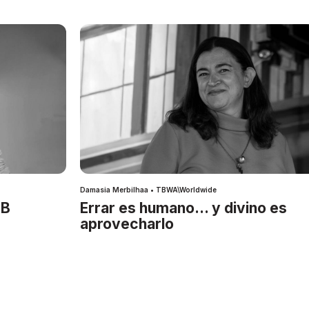
Damasia Merbilhaa • TBWA\Worldwide
IB
Errar es humano… y divino es
aprovecharlo