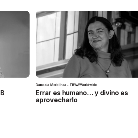
Damasia Merbilhaa • TBWA\Worldwide
IB
Errar es humano… y divino es
aprovecharlo