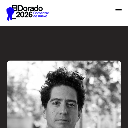
Saltar al contenido principal
Radio Ambulante: ¿A qué su
Premios
Festival
Academias
Archivo
Inscribir