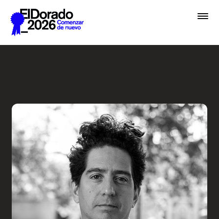
Saltar al contenido principal
Radio Ambulante: ¿A qué su
Premios
Festival
Academias
Archivo
Inscribir