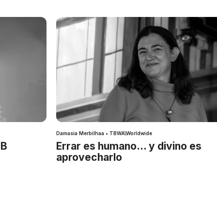
Damasia Merbilhaa • TBWA\Worldwide
IB
Errar es humano… y divino es
aprovecharlo