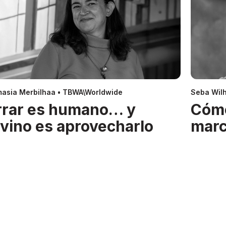
asia Merbilhaa • TBWA\Worldwide
Seba Wil
rrar es humano… y
Cóm
ivino es aprovecharlo
mar