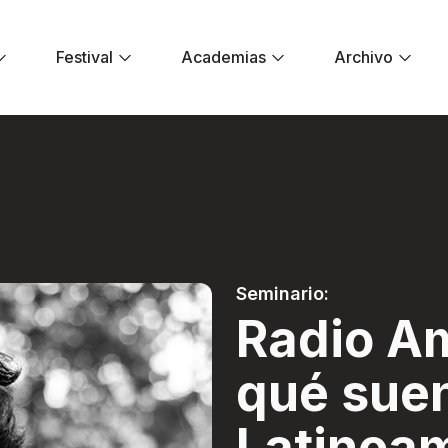
Festival
Academias
Archivo
¿A qué suena Latin
Seminario:
Radio A
qué sue
Latinoa