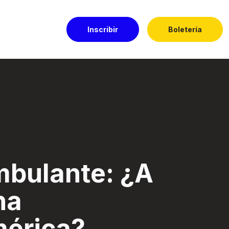
Inscribir
Boletería
oamérica? - Festi
mbulante: ¿A
na
mérica?