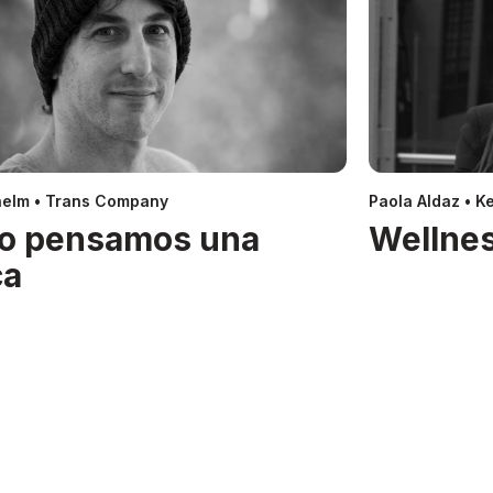
helm • Trans Company
Paola Aldaz • Ke
o pensamos una
Wellnes
ca