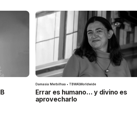
Damasia Merbilhaa • TBWA\Worldwide
IB
Errar es humano… y divino es
aprovecharlo