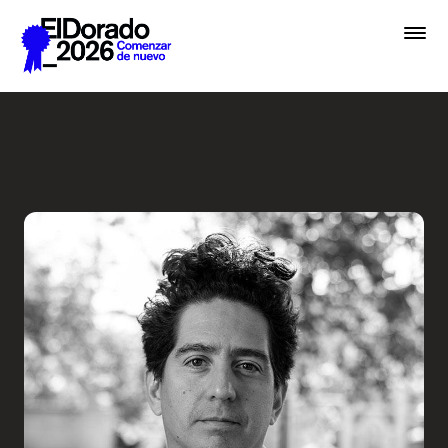
Saltar al contenido principal
Radio Ambulante: ¿A qué su
Premios
Festival
Academias
Archivo
Inscribir