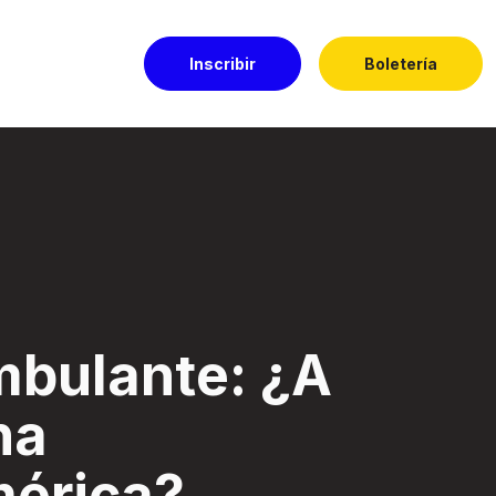
Inscribir
Boletería
oamérica? - Festi
mbulante: ¿A
na
mérica?