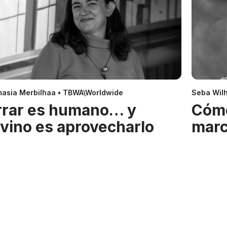
asia Merbilhaa • TBWA\Worldwide
Seba Wil
rrar es humano… y
Cóm
ivino es aprovecharlo
mar