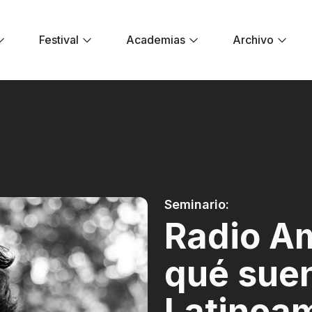
Festival
Academias
Archivo
¿A qué suena Latin
Seminario:
Radio A
qué sue
Latinoa