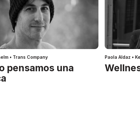
helm • Trans Company
Paola Aldaz • Ke
o pensamos una
Wellnes
ca